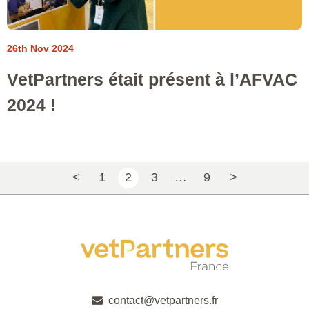
26th Nov 2024
VetPartners était présent à l’AFVAC
2024 !
<
1
2
3
…
9
>
contact@vetpartners.fr