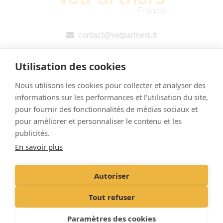
contact@vetpartners.fr
Utilisation des cookies
Nous utilisons les cookies pour collecter et analyser des
informations sur les performances et l'utilisation du site,
pour fournir des fonctionnalités de médias sociaux et
pour améliorer et personnaliser le contenu et les
Mentions légales
publicités.
En savoir plus
Politique de confidentialité
Déclaration publique pays par pays (CbCR) de l’UE
Autoriser
Registered Office: 5 Jardin d’Eblé 49000 Angers
Tout refuser
Registered in France. Company No 882607450. © VetPartners 2026
Paramètres des cookies